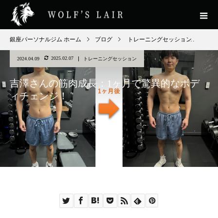
銀座パーソナルジム ホーム
ブログ
トレーニングセッション
吉澤
2025.02.07
2024.04.09
トレーニングセッション
吉澤さんの筋肉成長：1ヶ月で驚異的なボデ
ィチェンジ！