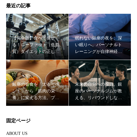
最近の記事
【完全版】食べて痩せ
眠れない銀座の夜を、深
る！ローファット（低脂
い眠りへ。パーソナルト
質）ダイエットの正しい
レーニングが自律神経を
やり方と成功する食材選
整え、最強の「脳の休
び
息」をもたらす理由
銀座の会食を「太るイベ
未来の自分への投資。銀
ント」から「筋肉の栄
座のパーソナルジムが教
養」に変える方法。プロ
える、リバウンドしない
が教えるスマートな外食
「一生モノの代謝」の作
戦略
り方
固定ページ
ABOUT US