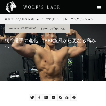
銀座パーソナルジム ホーム
ブログ
トレーニングセッション
桐谷
2025.02.07
2024.03.06
トレーニングセッション
桐谷選手の進化：JBBF旋風から更なる高み
へ！