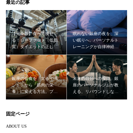
最近の記事
【完全版】食べて痩せ
眠れない銀座の夜を、深
る！ローファット（低脂
い眠りへ。パーソナルト
質）ダイエットの正しい
レーニングが自律神経を
やり方と成功する食材選
整え、最強の「脳の休
び
息」をもたらす理由
銀座の会食を「太るイベ
未来の自分への投資。銀
ント」から「筋肉の栄
座のパーソナルジムが教
養」に変える方法。プロ
える、リバウンドしない
が教えるスマートな外食
「一生モノの代謝」の作
戦略
り方
固定ページ
ABOUT US