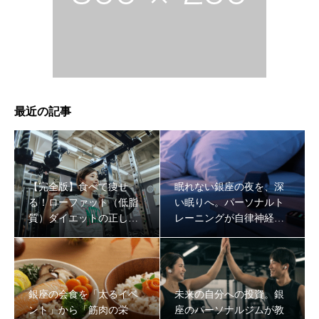
最近の記事
【完全版】食べて痩せ
眠れない銀座の夜を、深
る！ローファット（低脂
い眠りへ。パーソナルト
質）ダイエットの正しい
レーニングが自律神経を
やり方と成功する食材選
整え、最強の「脳の休
び
息」をもたらす理由
銀座の会食を「太るイベ
未来の自分への投資。銀
ント」から「筋肉の栄
座のパーソナルジムが教