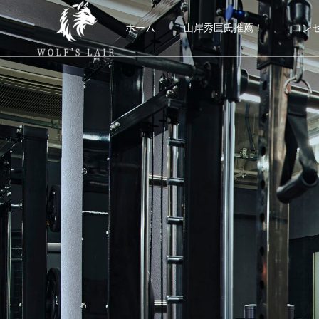
ホーム
山岸秀匡氏推薦！
コン