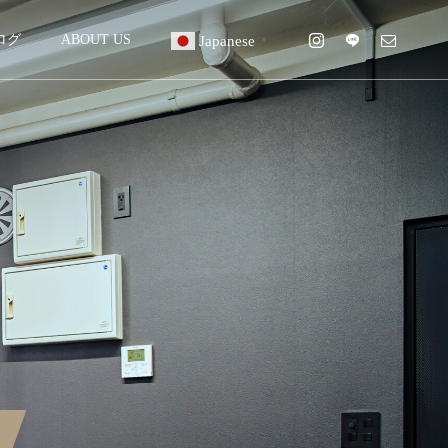
ログ
ABOUT US
Japanese
▼