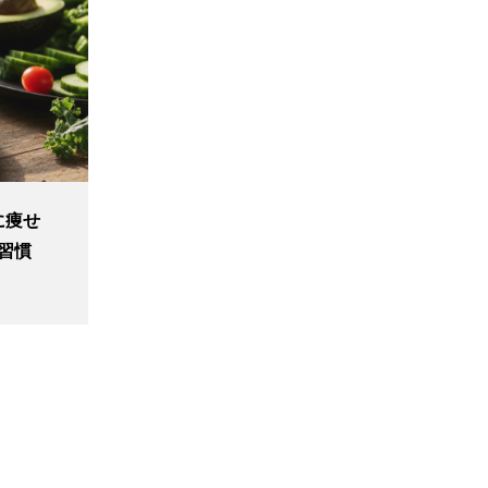
に痩せ
習慣