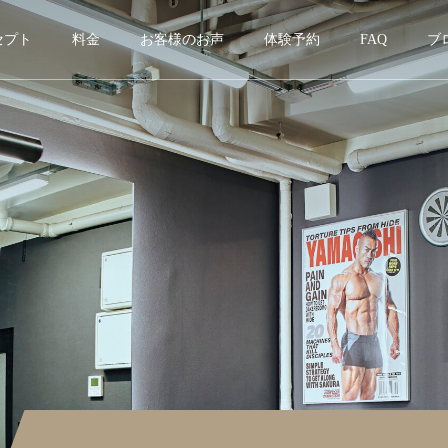
セプト
料金
お客様のお声
体験予約
FAQ
ブ