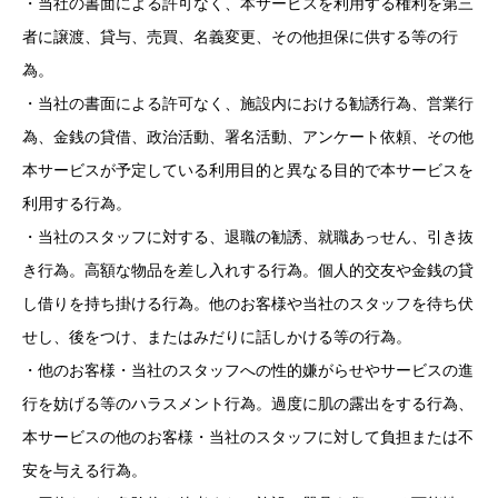
・当社の書面による許可なく、本サービスを利用する権利を第三
者に譲渡、貸与、売買、名義変更、その他担保に供する等の行
為。
・当社の書面による許可なく、施設内における勧誘行為、営業行
為、金銭の貸借、政治活動、署名活動、アンケート依頼、その他
本サービスが予定している利用目的と異なる目的で本サービスを
利用する行為。
・当社のスタッフに対する、退職の勧誘、就職あっせん、引き抜
き行為。高額な物品を差し入れする行為。個人的交友や金銭の貸
し借りを持ち掛ける行為。他のお客様や当社のスタッフを待ち伏
せし、後をつけ、またはみだりに話しかける等の行為。
・他のお客様・当社のスタッフへの性的嫌がらせやサービスの進
行を妨げる等のハラスメント行為。過度に肌の露出をする行為、
本サービスの他のお客様・当社のスタッフに対して負担または不
安を与える行為。