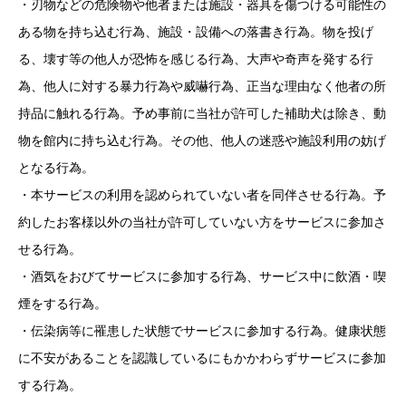
・刃物などの危険物や他者または施設・器具を傷つける可能性の
ある物を持ち込む行為、施設・設備への落書き行為。物を投げ
る、壊す等の他人が恐怖を感じる行為、大声や奇声を発する行
為、他人に対する暴力行為や威嚇行為、正当な理由なく他者の所
持品に触れる行為。予め事前に当社が許可した補助犬は除き、動
物を館内に持ち込む行為。その他、他人の迷惑や施設利用の妨げ
となる行為。
・本サービスの利用を認められていない者を同伴させる行為。予
約したお客様以外の当社が許可していない方をサービスに参加さ
せる行為。
・酒気をおびてサービスに参加する行為、サービス中に飲酒・喫
煙をする行為。
・伝染病等に罹患した状態でサービスに参加する行為。健康状態
に不安があることを認識しているにもかかわらずサービスに参加
する行為。