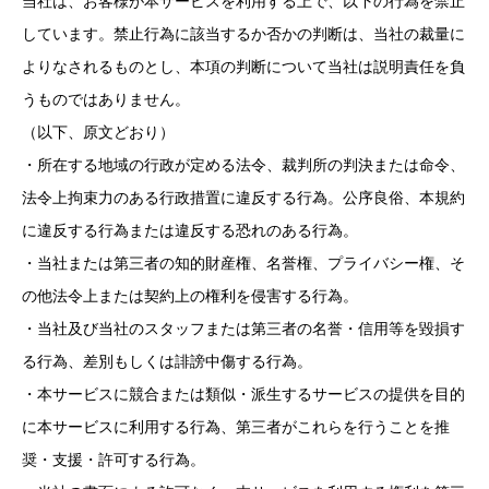
当社は、お客様が本サービスを利用する上で、以下の行為を禁止
しています。禁止行為に該当するか否かの判断は、当社の裁量に
よりなされるものとし、本項の判断について当社は説明責任を負
うものではありません。
（以下、原文どおり）
・所在する地域の行政が定める法令、裁判所の判決または命令、
法令上拘束力のある行政措置に違反する行為。公序良俗、本規約
に違反する行為または違反する恐れのある行為。
・当社または第三者の知的財産権、名誉権、プライバシー権、そ
の他法令上または契約上の権利を侵害する行為。
・当社及び当社のスタッフまたは第三者の名誉・信用等を毀損す
る行為、差別もしくは誹謗中傷する行為。
・本サービスに競合または類似・派生するサービスの提供を目的
に本サービスに利用する行為、第三者がこれらを行うことを推
奨・支援・許可する行為。