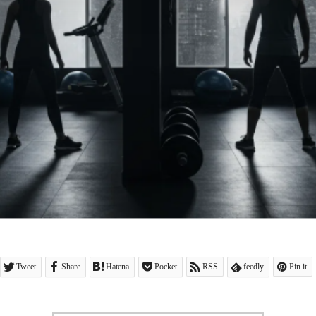
Tweet
Share
Hatena
Pocket
RSS
feedly
Pin it