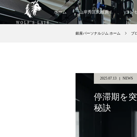
ホーム
山岸秀匡氏推薦！
コン
銀座パーソナルジム ホーム
ブ
2025.07.13
NEWS
停滞期を突
秘訣