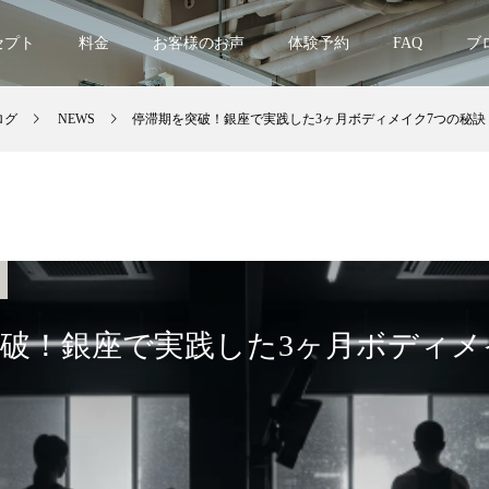
セプト
料金
お客様のお声
体験予約
FAQ
ブ
ログ
NEWS
停滞期を突破！銀座で実践した3ヶ月ボディメイク7つの秘訣
破！銀座で実践した3ヶ月ボディメ