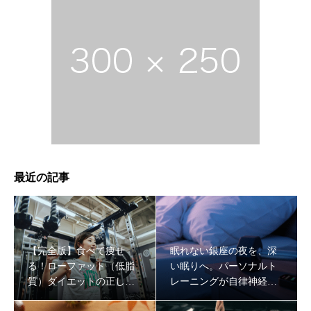
最近の記事
【完全版】食べて痩せ
眠れない銀座の夜を、深
る！ローファット（低脂
い眠りへ。パーソナルト
質）ダイエットの正しい
レーニングが自律神経を
やり方と成功する食材選
整え、最強の「脳の休