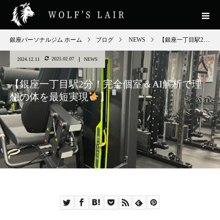
銀座パーソナルジム ホーム
ブログ
NEWS
【銀座一丁目駅2分！完全個室＆AI解析で理想の体を最短実現
2025.02.07
2024.12.11
NEWS
【銀座一丁目駅2分！完全個室＆AI解析で理
想の体を最短実現
】