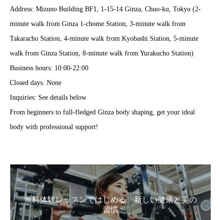
Address: Mizuno Building BF1, 1-15-14 Ginza, Chuo-ku, Tokyo (2-
minute walk from Ginza 1-chome Station, 3-minute walk from
Takaracho Station, 4-minute walk from Kyobashi Station, 5-minute
walk from Ginza Station, 8-minute walk from Yurakucho Station)
Business hours: 10:00-22:00
Closed days: None
Inquiries: See details below
From beginners to full-fledged Ginza body shaping, get your ideal
body with professional support!
無料体験レッスンではじめる、新しい健康と美の
習慣