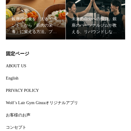
び
息」をもたらす理由
銀座の会食を「太るイベ
未来の自分への投資。銀
ント」から「筋肉の栄
座のパーソナルジムが教
養」に変える方法。プロ
える、リバウンドしない
が教えるスマートな外食
「一生モノの代謝」の作
戦略
り方
固定ページ
ABOUT US
English
PRIVACY POLICY
Wolf’s Lair Gym Ginzaオリジナルアプリ
お客様のお声
コンセプト