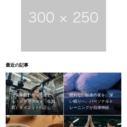
銀座の会食を「太るイベント」から「筋肉の栄養」に変え
最近の記事
る方法。プロが教えるスマートな外食戦略
【完全版】食べて痩せ
眠れない銀座の夜を、深
る！ローファット（低脂
い眠りへ。パーソナルト
質）ダイエットの正しい
レーニングが自律神経を
やり方と成功する食材選
整え、最強の「脳の休
び
息」をもたらす理由