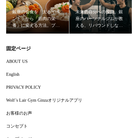
銀座の会食を「太るイベ
未来の自分への投資。銀
ント」から「筋肉の栄
座のパーソナルジムが教
未来の自分への投資。銀座のパーソナルジムが教える、リ
養」に変える方法。プロ
える、リバウンドしない
バウンドしない「一生モノの代謝」の作り方
が教えるスマートな外食
「一生モノの代謝」の作
戦略
り方
固定ページ
ABOUT US
English
PRIVACY POLICY
Wolf’s Lair Gym Ginzaオリジナルアプリ
お客様のお声
「食事制限してないのに痩せる人」がやってる3つの習慣
コンセプト