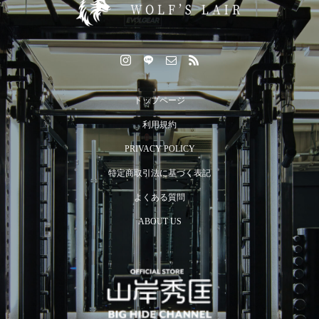
食べても痩せる体に変わる！冬の代謝アップ戦略6選
トップページ
利用規約
PRIVACY POLICY
特定商取引法に基づく表記
よくある質問
ABOUT US
Train in English — Discover Tokyo’s Premier Personal