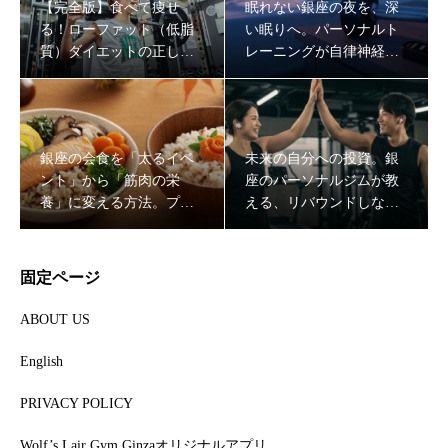
【完全版】食べて痩せ
眠れない銀座の夜を、深
る！ローファット（低脂
い眠りへ。パーソナルト
質）ダイエットの正しい
レーニングが自律神経を
やり方と成功する食材選
整え、最強の「脳の休
び
息」をもたらす理由
銀座の会食を「太るイベ
未来の自分への投資。銀
ント」から「筋肉の栄
座のパーソナルジムが教
未来の自分への投資。銀座のパーソナルジムが教える、リ
養」に変える方法。プロ
える、リバウンドしない
バウンドしない「一生モノの代謝」の作り方
が教えるスマートな外食
「一生モノの代謝」の作
戦略
り方
固定ページ
ABOUT US
English
PRIVACY POLICY
Wolf’s Lair Gym Ginzaオリジナルアプリ