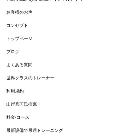
お客様のお声
「食事制限してないのに痩せる人」がやってる3つの習慣
コンセプト
トップページ
ブログ
よくある質問
世界クラスのトレーナー
利用規約
山岸秀匡氏推薦！
【完全ガイド】「運動してるのに痩せない人」に共通する
料金/コース
3つの落とし穴の基本から応用まで
最新設備で最適トレーニング