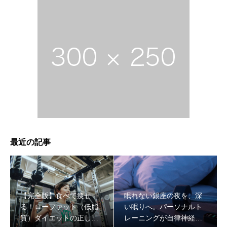
銀座の会食を「太るイベント」から「筋肉の栄養」に変え
最近の記事
る方法。プロが教えるスマートな外食戦略
【完全版】食べて痩せ
眠れない銀座の夜を、深
る！ローファット（低脂
い眠りへ。パーソナルト
質）ダイエットの正しい
レーニングが自律神経を