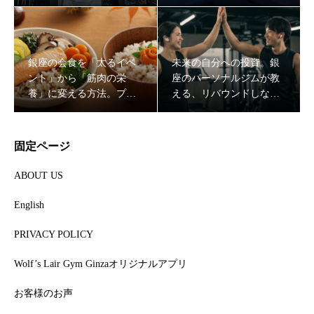
やり方と成功する食材選
整え、最強の「脳の休
び
息」をもたらす理由
銀座の会食を「太るイベ
未来の自分への投資。銀
ント」から「筋肉の栄
座のパーソナルジムが教
未来の自分への投資。銀座のパーソナルジムが教える、リ
養」に変える方法。プロ
える、リバウンドしない
バウンドしない「一生モノの代謝」の作り方
が教えるスマートな外食
「一生モノの代謝」の作
戦略
り方
固定ページ
ABOUT US
English
PRIVACY POLICY
Wolf’s Lair Gym Ginzaオリジナルアプリ
お客様のお声
「食事制限してないのに痩せる人」がやってる3つの習慣