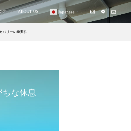
ログ
ABOUT US
Japanese
▼
カバリーの重要性
がちな休息