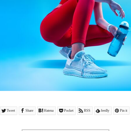
Tweet
Share
Hatena
Pocket
RSS
feedly
Pin it