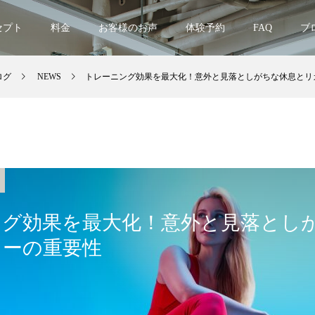
セプト
料金
お客様のお声
体験予約
FAQ
ブ
ログ
NEWS
トレーニング効果を最大化！意外と見落としがちな休息とリ
ング効果を最大化！意外と見落とし
リーの重要性