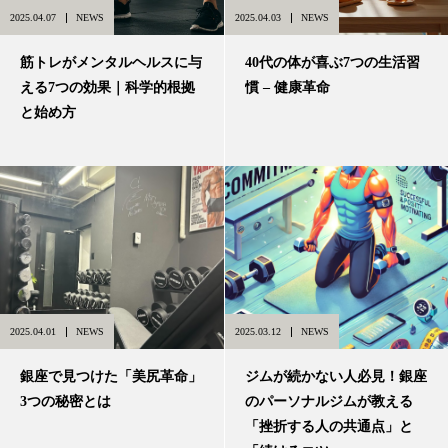
2025.04.07
NEWS
2025.04.03
NEWS
筋トレがメンタルヘルスに与
40代の体が喜ぶ7つの生活習
える7つの効果｜科学的根拠
慣 – 健康革命
と始め方
2025.04.01
NEWS
2025.03.12
NEWS
銀座で見つけた「美尻革命」
ジムが続かない人必見！銀座
3つの秘密とは
のパーソナルジムが教える
「挫折する人の共通点」と