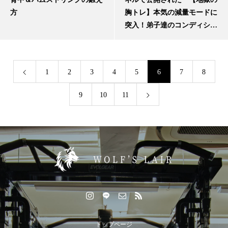
方
胸トレ】本気の減量モードに
突入！弟子達のコンディショ
ンはいかに？」をご紹介しま
す。
1
2
3
4
5
6
7
8
9
10
11
トップページ