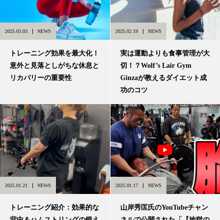
2025.03.03
NEWS
2025.02.19
NEWS
トレーニング効果を最大化！
実は運動よりも食事管理が大
意外と見落としがちな休息と
切！？Wolf’s Lair Gym
リカバリーの重要性
Ginzaが教えるダイエット成
功のコツ
2025.01.21
NEWS
2025.01.17
NEWS
トレーニング紹介：効果的な
山岸秀匡氏のYouTubeチャン
背中＆ハムストリングの鍛え
ネルで公開された「【地獄の