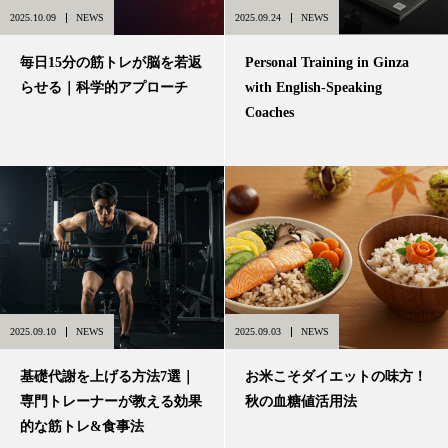
2025.10.09
NEWS
2025.09.24
NEWS
毎日15分の筋トレが脳を若返
Personal Training in Ginza
らせる｜科学的アプローチ
with English-Speaking
Coaches
2025.09.10
NEWS
2025.09.03
NEWS
基礎代謝を上げる方法7選｜
お米こそダイエットの味方！
専門トレーナーが教える効果
秋の血糖値活用法
的な筋トレ&食事法