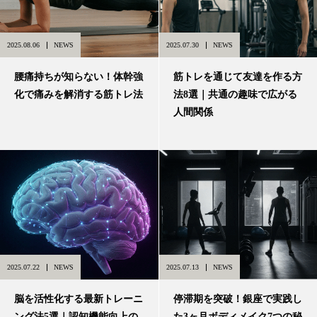
2025.08.06
NEWS
2025.07.30
NEWS
腰痛持ちが知らない！体幹強
筋トレを通じて友達を作る方
化で痛みを解消する筋トレ法
法8選｜共通の趣味で広がる
人間関係
2025.07.22
NEWS
2025.07.13
NEWS
脳を活性化する最新トレーニ
停滞期を突破！銀座で実践し
ング法5選｜認知機能向上の
た3ヶ月ボディメイク7つの秘