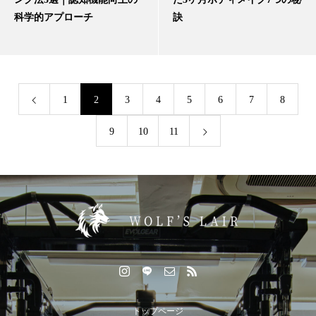
科学的アプローチ
訣
1
2
3
4
5
6
7
8
9
10
11
トップページ